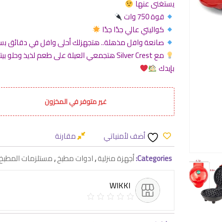
يستغنى عنها
قوة 750 وات
كواليتي عالي جدًا جدًا
صانعة وافل مذهلة.. هتجهزلك أحلى وافل في دقائق ب
مع Silver Crest هتجمعي العيلة على طعم لذيذ وحلو 
بإيدك
غير متوفر في المخزون
أضف لأمنياتي
مقارنة
Categories:
أجهزة منزلية
,
ادوات مطبخ
,
مستلزمات المطبخ
WIKKI