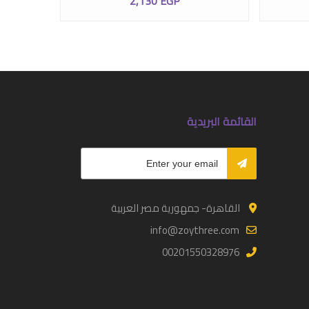
5
EGP
2,130
EGP
القائمة البريدية
القاهرة- جمهورية مصر العربية
info@zoythree.com
00201550328976