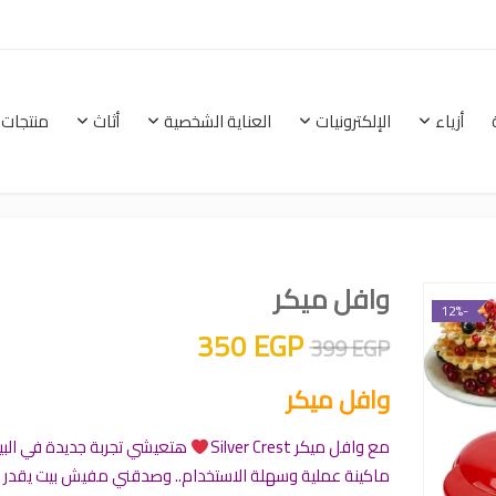
أزياء
الإلكترونيات
العناية الشخصية
أثاث
منتجات 
الرئيسية
أزياء
الإلكترونيات
العناية الشخصية
وافل ميكر
-12%
السعر الأصلي هو: 399 EGP.
السعر الحالي هو: 350 EGP.
350
EGP
399
EGP
وافل ميكر
مع وافل ميكر Silver Crest
هتعيشي تجربة جديدة في البي
ماكينة عملية وسهلة الاستخدام.. وصدقني مفيش بيت يقدر