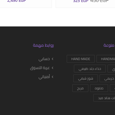
45
2,490
EGP
325
EGP
منوعة
روابط مهمة
حسابي
HAND MADE
عربة التسوق
ي
حذاء جلد طبيعي
أمنياتي
 حريمي
شوز شبابي
صابوه
مريح
ات هاند ميد