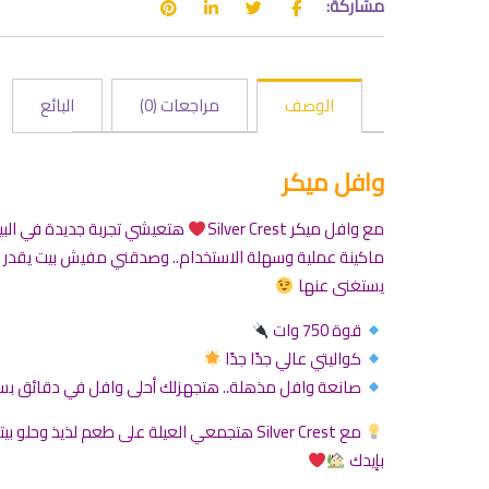
مشاركة:
الوصف
مراجعات (0)
البائع
وافل ميكر
مع وافل ميكر Silver Crest
هتعيشي تجربة جديدة في البي
ماكينة عملية وسهلة الاستخدام.. وصدقني مفيش بيت يقدر
يستغنى عنها
قوة 750 وات
كواليتي عالي جدًا جدًا
صانعة وافل مذهلة.. هتجهزلك أحلى وافل في دقائق ب
مع Silver Crest هتجمعي العيلة على طعم لذيذ وحلو 
بإيدك