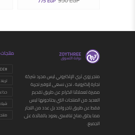
0
EGP
950
EGP
775
EGP
منتجات 
#HANDMADE
متجر زوي ثري الإلكتروني ليس مجرد شركة
تريند
تجارة إلكترونية ، نحن نسعى لتوفير تجربة
مميزة لعملائنا الكرام عن طريق تقديم
حذاء
العديد من المنتجات التي يحتاجونها ليس
شيك
فقط عن طريق تاجر واحد بل عدد من التجار
مما يخلق مناخ تنافسي يعود بالفائدة على
منتج
الجميع.