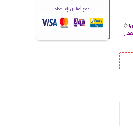
ادفع أونلاين بإستخدام
س!
بيتعمل