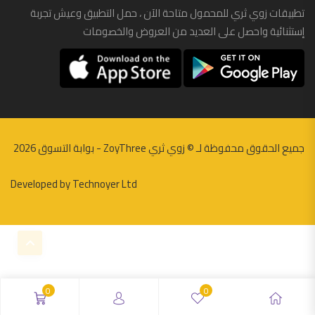
ملابس
تطبيقات زوي ثري للمحمول متاحة الآن ، حمل التطبيق وعيش تجربة
إستثنائية واحصل على العديد من العروض والخصومات
نظارات
أطفال
بناتي
حديثي الولادة
جميع الحقوق محفوظة لـ ©
زوي ثري ZoyThree - بوابة التسوق
2026
ولادي
اكسسوارات سيارات
Developed by
Technoyer Ltd
اكسسوارات موبايل
اكواب
الإلكترونيات
أجهزة العرض والإستقبال
0
0