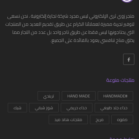
أدوات عناية شخصية
متجر زوي ثري الإلكتروني ليس مجرد شركة تجارة إلكترونية ، نحن نسعى
أدوات منزلية
لتوفير تجربة مميزة لعملائنا الكرام عن طريق تقديم العديد من المنتجات
التي يحتاجونها ليس فقط عن طريق تاجر واحد بل عدد من التجار مما
أزياء
يخلق مناخ تنافسي يعود بالفائدة على الجميع.
أزياء رجالي
أحذية
أحزمة رجالي
منتجات منوعة
إكسسوارات
#HANDMADE
ساعات
HAND MADE
تريندي
حذاء جلد طبيعي
حذاء حريمي
شوز شبابي
شيك
G-SHOCK
صابوه
مريح
منتجات هاند ميد
شرابات
شنط