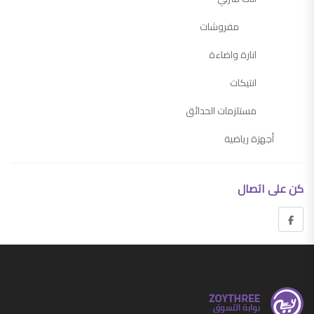
مفروشات
انارة واضاءة
انتيكات
مستلزمات الحدائق
أجهزة رياضية
أجهزة منزلية
كن على اتصال
اجهزة التكييف وملحقاتها
ادوات كهربائية
ادوات مطبخ
مستلزمات المطبخ
مستلزمات المنزل