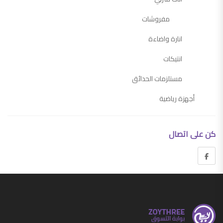
مفروشات
انارة واضاءة
انتيكات
مستلزمات الحدائق
أجهزة رياضية
أجهزة منزلية
كن على اتصال
اجهزة التكييف وملحقاتها
ادوات كهربائية
ادوات مطبخ
مستلزمات المطبخ
مستلزمات المنزل