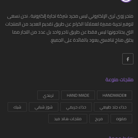
أدوات عناية شخصية
متجر زوي ثري الإلكتروني ليس مجرد شركة تجارة إلكترونية ، نحن نسعى
أدوات منزلية
لتوفير تجربة مميزة لعملائنا الكرام عن طريق تقديم العديد من المنتجات
التي يحتاجونها ليس فقط عن طريق تاجر واحد بل عدد من التجار مما
أزياء
يخلق مناخ تنافسي يعود بالفائدة على الجميع.
أزياء رجالي
أحذية
أحزمة رجالي
منتجات منوعة
إكسسوارات
#HANDMADE
ساعات
HAND MADE
تريندي
حذاء جلد طبيعي
حذاء حريمي
شوز شبابي
شيك
G-SHOCK
صابوه
مريح
منتجات هاند ميد
شرابات
شنط