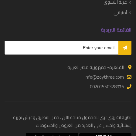
عربة التسوق
نظارات
أمنياتي
أزياء نسائية
القائمة البريدية
أحذية
أحزمة نسائية
إكسسوارات
القاهرة- جمهورية مصر العربية
ساعات
info@zoythree.com
شنط
00201550328976
لانجيري
مجوهرات
ملابس
تطبيقات زوي ثري للمحمول متاحة الآن ، حمل التطبيق وعيش تجربة
إستثنائية واحصل على العديد من العروض والخصومات
نظارات