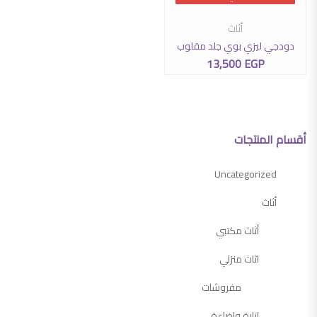
أثاث
دودجي ليزي بوي جلد مقلوب
13,500
EGP
أقسام المنتجات
Uncategorized
أثاث
أثاث مكتبي
اثاث منزلي
مفروشات
انارة واضاءة