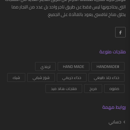
التي يحتاجونها ليس فقط عن طريق تاجر واحد بل عدد من التجار مما
أزياء
يخلق مناخ تنافسي يعود بالفائدة على الجميع.
أزياء رجالي
أحذية
أحزمة رجالي
منتجات منوعة
إكسسوارات
#HANDMADE
ساعات
HAND MADE
تريندي
حذاء جلد طبيعي
حذاء حريمي
شوز شبابي
شيك
G-SHOCK
صابوه
مريح
منتجات هاند ميد
شرابات
شنط
روابط مهمة
محفظه رجالي
حسابي
ملابس