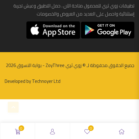
ملابس
تطبيقات زوي ثري للمحمول متاحة الآن ، حمل التطبيق وعيش تجربة
إستثنائية واحصل على العديد من العروض والخصومات
نظارات
أطفال
بناتي
حديثي الولادة
جميع الحقوق محفوظة لـ ©
زوي ثري ZoyThree - بوابة التسوق
2026
ولادي
اكسسوارات سيارات
Developed by
Technoyer Ltd
اكسسوارات موبايل
اكواب
الإلكترونيات
أجهزة العرض والإستقبال
0
0