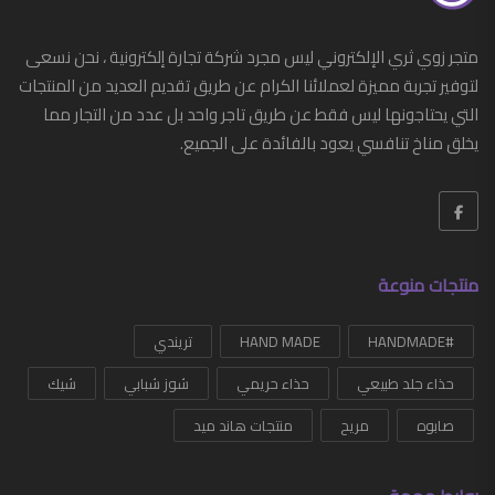
أدوات عناية شخصية
متجر زوي ثري الإلكتروني ليس مجرد شركة تجارة إلكترونية ، نحن نسعى
أدوات منزلية
لتوفير تجربة مميزة لعملائنا الكرام عن طريق تقديم العديد من المنتجات
التي يحتاجونها ليس فقط عن طريق تاجر واحد بل عدد من التجار مما
أزياء
يخلق مناخ تنافسي يعود بالفائدة على الجميع.
أزياء رجالي
أحذية
أحزمة رجالي
منتجات منوعة
إكسسوارات
#HANDMADE
ساعات
HAND MADE
تريندي
حذاء جلد طبيعي
حذاء حريمي
شوز شبابي
شيك
G-SHOCK
صابوه
مريح
منتجات هاند ميد
شرابات
شنط