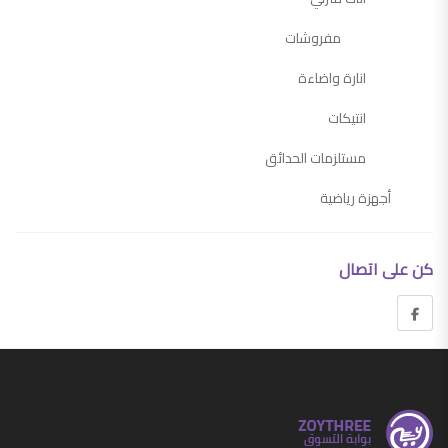
مفروشات
انارة واضاءة
انتيكات
مستلزمات الحدائق
أجهزة رياضية
أجهزة منزلية
كن على اتصال
اجهزة التكييف وملحقاتها
ادوات كهربائية
ادوات مطبخ
مستلزمات المطبخ
مستلزمات المنزل