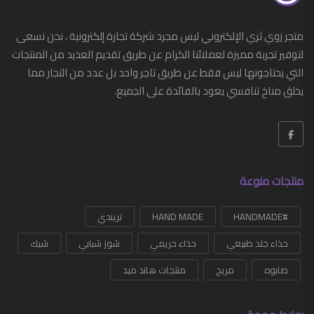
أدوات عناية شخصية
متجر زوي ثري الإلكتروني ليس مجرد شركة تجارة إلكترونية ، نحن نسعى
أدوات منزلية
لتوفير تجربة مميزة لعملائنا الكرام عن طريق تقديم العديد من المنتجات
التي يحتاجونها ليس فقط عن طريق تاجر واحد بل عدد من التجار مما
أزياء
يخلق مناخ تنافسي يعود بالفائدة على الجميع.
أزياء رجالي
أحذية
أحزمة رجالي
منتجات منوعة
إكسسوارات
#HANDMADE
ساعات
HAND MADE
تريندي
حذاء جلد طبيعي
حذاء حريمي
شوز شبابي
شيك
G-SHOCK
صابوه
مريح
منتجات هاند ميد
شرابات
شنط