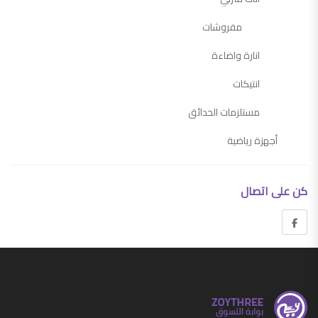
مفروشات
انارة واضاءة
انتيكات
مستلزمات الحدائق
أجهزة رياضية
أجهزة منزلية
كن على اتصال
اجهزة التكييف وملحقاتها
ادوات كهربائية
ادوات مطبخ
مستلزمات المطبخ
مستلزمات المنزل