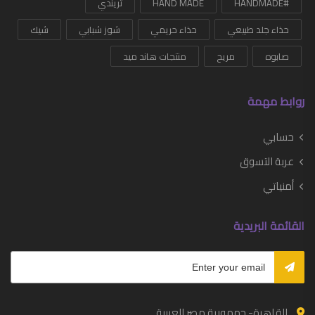
#HANDMADE
HAND MADE
تريندي
حذاء جلد طبيعي
حذاء حريمي
شوز شبابي
شيك
صابوه
مريح
منتجات هاند ميد
روابط مهمة
حسابي
عربة التسوق
أمنياتي
القائمة البريدية
القاهرة- جمهورية مصر العربية