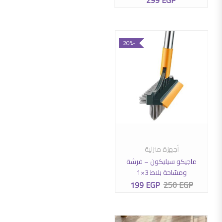
299
EGP
-20%
أجهزة منزلية
إضافة إلى السلة
ماجيكو سيليكون – فرشة
ومسّاحة بلاط 3×1
199
EGP
250
EGP
السعر الأصلي هو: 250 EGP.
السعر الحالي هو: 199 EGP.