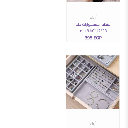
هناك العديد من الأشكال المختلفة لهذا المنتج. يمكن اختيار الخيارات عل
أزياء
تحديد أحد الخيارات
منظم اكسسوارات جلد
23*17*8.40 سم
395
EGP
أزياء
إضافة إلى السلة