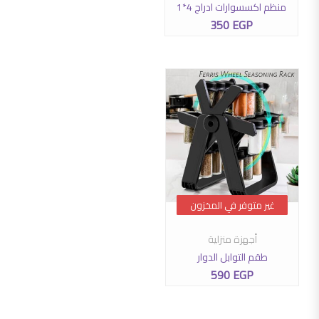
منظم اكسسوارات ادراج 4*1
350
EGP
غير متوفر في المخزون
غير متوفر في المخزون
أجهزة منزلية
طقم التوابل الدوار
590
EGP