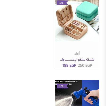
-20%
أزياء
إضافة إلى السلة
شنطة منظم الإكسسوارات
199
EGP
250
EGP
السعر الأصلي هو: 250 EGP.
السعر الحالي هو: 199 EGP.
-17%