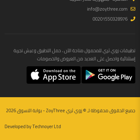
info@zoythree.com
00201550328976
تطبيقات زوي ثري للمحمول متاحة الآن ، حمل التطبيق وعيش تجربة
إستثنائية واحصل على العديد من العروض والخصومات
جميع الحقوق محفوظة لـ ©
زوي ثري ZoyThree - بوابة التسوق
2026
Developed by
Technoyer Ltd