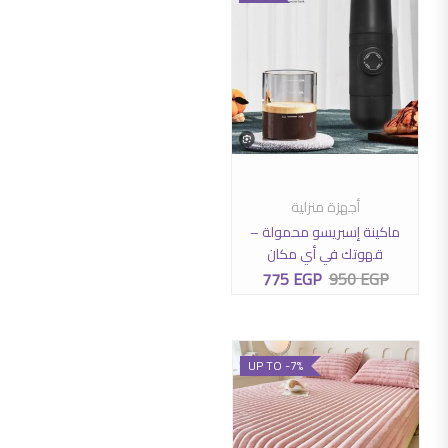
أجهزة منزلية
إضافة إلى السلة
ماكينة إسبريسو محمولة –
قهوتك في أي مكان
775
EGP
950
EGP
السعر الأصلي هو: 950 EGP.
السعر الحالي هو: 775 EGP.
UP TO -7%