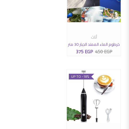
أثاث
إضافة إلى السلة
خرطوم الماء الممتد الجبار 30 متر
375
EGP
450
EGP
السعر الأصلي هو: 450 EGP.
السعر الحالي هو: 375 EGP.
UP TO -18%