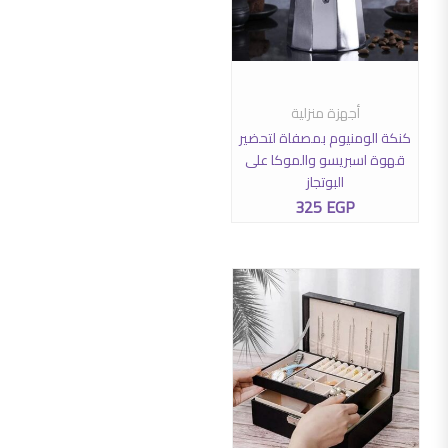
أجهزة منزلية
إضافة إلى السلة
كنكة الومنيوم بمصفاة لتحضير
قهوة اسبريسو والموكا على
البوتجاز
325
EGP