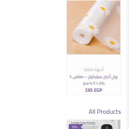
أجهزة منزلية
إضافة إلى السلة
رول أدراج سيليكون – مقاس 5
متر × 4.5 سم
295
EGP
All Products
-18%