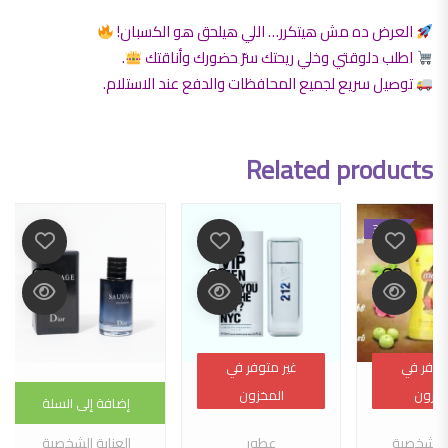
العرض ده مش هيتكرر… اللي هيلحق هو الكسبان!
اطلب دلوقتي وخلي ريحتك سرّ حضورك وأناقتك
.
توصيل سريع لجميع المحافظات والدفع عند الاستلام.
Related products
-34%
متوفر في
متوفر في
غير متوفر في
غير متوفر في
مخزون
مخزون
المخزون
المخزون
إضافة إلى السلة
ة الشخصية
عطور
العناية الشخصية