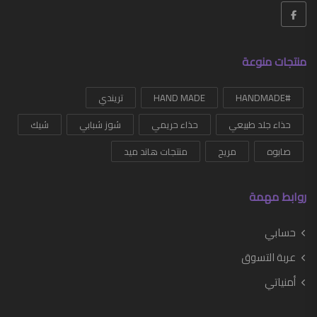
منتجات منوعة
#HANDMADE
HAND MADE
تريندي
حذاء جلد طبيعي
حذاء حريمي
شوز شبابي
شيك
صابوه
مريح
منتجات هاند ميد
روابط مهمة
حسابي
عربة التسوق
أمنياتي