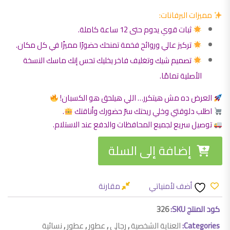
مميزات البرفانات:
ثبات قوي يدوم حتى 12 ساعة كاملة.
تركيز عالي وروائح فخمة تمنحك حضورًا مميزًا في كل مكان.
تصميم شيك وتغليف فاخر يخليك تحس إنك ماسك النسخة
الأصلية تمامًا.
العرض ده مش هيتكرر… اللي هيلحق هو الكسبان!
اطلب دلوقتي وخلي ريحتك سرّ حضورك وأناقتك
.
توصيل سريع لجميع المحافظات والدفع عند الاستلام.
إضافة إلى السلة
أضف لأمنياتي
مقارنة
كود المنتج SKU:
326
Categories:
العناية الشخصية
,
رجالي
,
عطور
,
عطور
,
نسائية