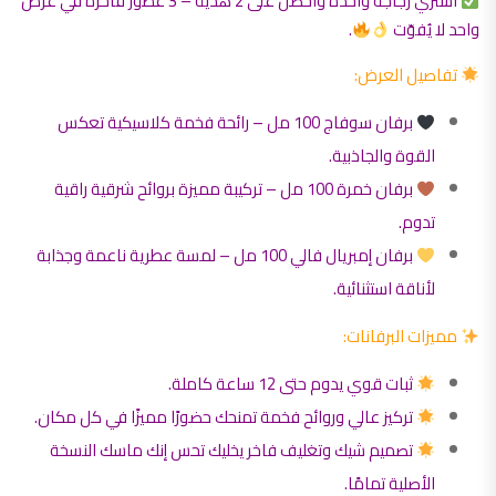
اشتري زجاجة واحدة واحصل على 2 هدية – 3 عطور فاخرة في عرض
واحد لا يُفوّت
.
تفاصيل العرض:
برفان سوفاج 100 مل – رائحة فخمة كلاسيكية تعكس
القوة والجاذبية.
برفان خمرة 100 مل – تركيبة مميزة بروائح شرقية راقية
تدوم.
برفان إمبريال فالي 100 مل – لمسة عطرية ناعمة وجذابة
لأناقة استثنائية.
مميزات البرفانات:
ثبات قوي يدوم حتى 12 ساعة كاملة.
تركيز عالي وروائح فخمة تمنحك حضورًا مميزًا في كل مكان.
تصميم شيك وتغليف فاخر يخليك تحس إنك ماسك النسخة
الأصلية تمامًا.