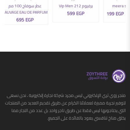
meera sh
برفيوم Vip Men 212
عطر سوفاج 100 مم
3
SAUVAGE EAU DE PARFUM
599
EGP
199
EGP
السعر الأصلي هو: 300 EGP.
السعر الحالي هو: 199 EGP.
695
EGP
متجر زوي ثري الإلكتروني ليس مجرد شركة تجارة إلكترونية ، نحن نسعى
لتوفير تجربة مميزة لعملائنا الكرام عن طريق تقديم العديد من المنتجات
التي يحتاجونها ليس فقط عن طريق تاجر واحد بل عدد من التجار مما
يخلق مناخ تنافسي يعود بالفائدة على الجميع.