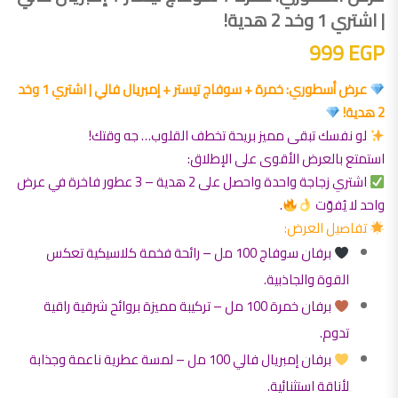
| اشتري 1 وخد 2 هدية!
999
EGP
عرض أسطوري: خمرة + سوفاج تيستر + إمبريال فالي | اشتري 1 وخد
2 هدية!
لو نفسك تبقى مميز بريحة تخطف القلوب… جه وقتك!
استمتع بالعرض الأقوى على الإطلاق:
اشتري زجاجة واحدة واحصل على 2 هدية – 3 عطور فاخرة في عرض
واحد لا يُفوّت
.
تفاصيل العرض:
برفان سوفاج 100 مل – رائحة فخمة كلاسيكية تعكس
القوة والجاذبية.
برفان خمرة 100 مل – تركيبة مميزة بروائح شرقية راقية
تدوم.
برفان إمبريال فالي 100 مل – لمسة عطرية ناعمة وجذابة
لأناقة استثنائية.