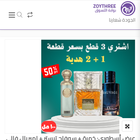
الجودة شعارنا
عرض أسطوري: خمرة + سوفاج تيستر + إمبريال فالي