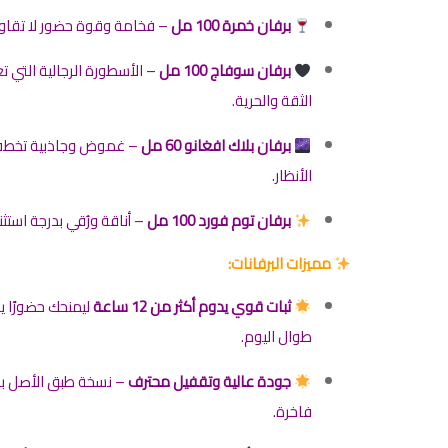
برفان خمرة 100 مل
– فخامة وقوة حضور لا تقاو
برفان سوفاج 100 مل
– الأسطورة الرجالية التي ت
الثقة والحرية.
برفان بلاك افغانو 60 مل
– غموض وجاذبية تخط
الأنظار.
برفان توم فورد 100 مل
– أناقة ورُقي بدرجة استثنا
مميزات البرفانات:
ثبات قوي يدوم أكثر من 12 ساعة
ليمنحك حضورًا ي
طوال اليوم.
جودة عالية وتقفيل محترف
– نسخة طبق الأصل ب
فاخرة.