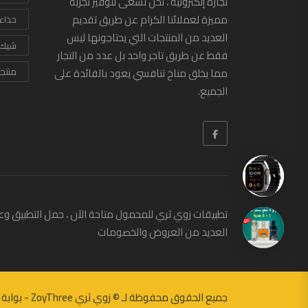
تجارة إلكترونية ، نحن نسعى لتوفير تجربة
مميزة لعملائنا الكرام عن طريق تقديم
حذاء
العديد من المنتجات التي يحتاجونها ليس
شيك
فقط عن طريق تاجر واحد بل عدد من التجار
مما يخلق مناخ تنافسي يعود بالفائدة على
منتج
الجميع.
تطبيقات زوي ثري للمحمول متاحة الآن ، حمل التطبيق وع
العديد من العروض والخصومات
جميع الحقوق محفوظة لـ ©
زوي ثري ZoyThree - بوابة التسوق