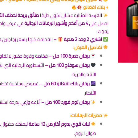
+ بلاك افغانو
الفرصة المثالية عشان تكون دايمًا
متألق بريحة تخطف الأن
احصل على
4 من أفخم وأشهر البرفانات الرجالية
في عرض واحد
يُفوّت:
اشتري 2 وخد 2 هدية
– الفخامة كلها بسعر زجاجتين 
تفاصيل العرض:
برفان خمرة 100 مل
– فخامة وقوة حضور لا تقاو
برفان سوفاج 100 مل
– الأسطورة الرجالية التي ت
الثقة والحرية.
برفان بلاك افغانو 60 مل
– غموض وجاذبية تخط
الأنظار.
برفان توم فورد 100 مل
– أناقة ورُقي بدرجة استثنا
مميزات البرفانات:
ثبات قوي يدوم أكثر من 12 ساعة
ليمنحك حضورًا ي
طوال اليوم.