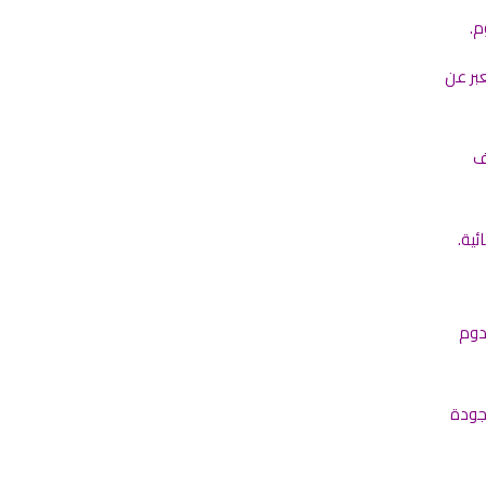
م.
عبر عن
ف
ئية.
دوم
جودة