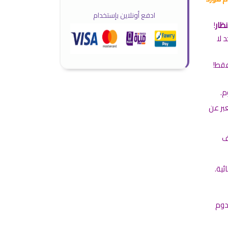
ادفع أونلاين بإستخدام
ظار
!
 لا
فقط!
م.
عبر عن
ف
ئية.
دوم