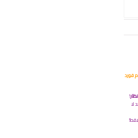
اج + توم فورد
ظار
!
 لا
فقط!