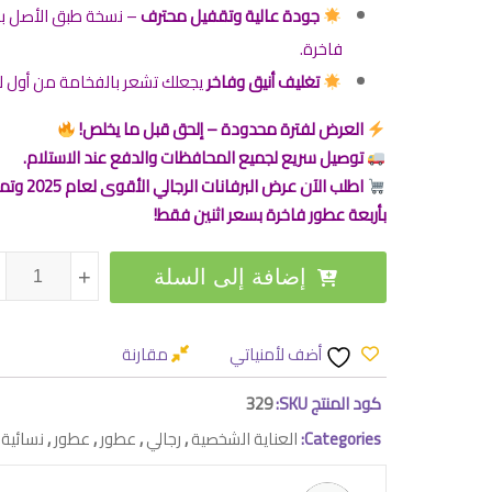
جودة عالية وتقفيل محترف
– نسخة طبق الأصل ب
فاخرة.
تغليف أنيق وفاخر
يجعلك تشعر بالفخامة من أول 
العرض لفترة محدودة – إلحق قبل ما يخلص!
توصيل سريع لجميع المحافظات والدفع عند الاستلام.
اطلب الآن عرض البرفانات الرجالي ال
بأربعة عطور فاخرة بسعر اثنين فقط!
كمية أقوى عرض برفانات رجالي 2025 | 
إضافة إلى السلة
+
+
أضف لأمنياتي
مقارنة
كود المنتج SKU:
329
Categories:
العناية الشخصية
,
رجالي
,
عطور
,
عطور
,
نسائية