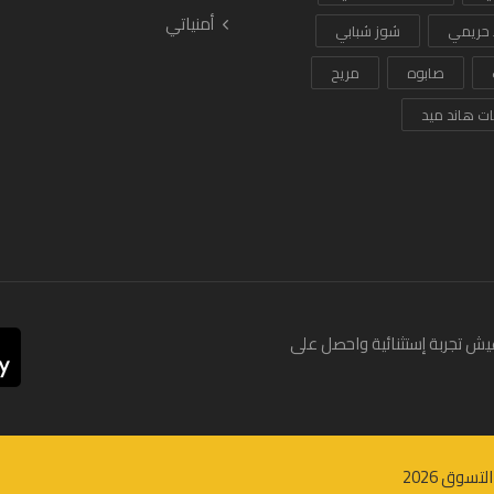
أمنياتي
 حريمي
شوز شبابي
صابوه
مريح
ات هاند ميد
يش تجربة إستثنائية واحصل على
2026