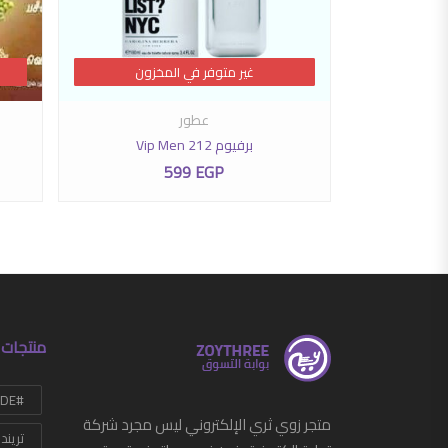
غير متوفر في المخزون
غير متوفر في المخزون
ة
عطور
ة
يستر + إمبريال
برفيوم Vip Men 212
599
EGP
منتجات 
#HANDMADE
متجر زوي ثري الإلكتروني ليس مجرد شركة
تريند