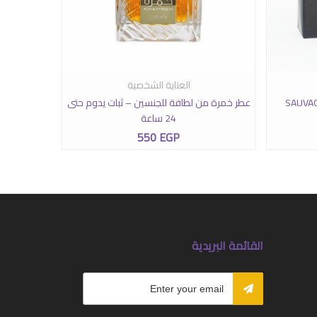
العناية الشخصية
إضافة إلى السلة
SAUVAGE EAU D
عطر خمرة من لطافة للجنسين – ثبات يدوم حتى
24 ساعة
550
EGP
القائمة البريدية