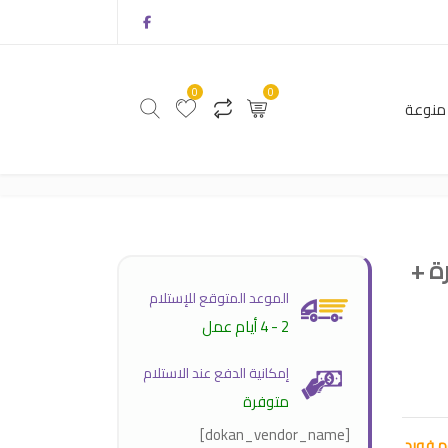
0
0
منوعة
0
0
أثاث
منتجات منوعة
ي 2025 | خمرة +
الموعد المتوقع للإستلام
2 - 4 أيام عمل
إمكانية الدفع عند الاستلام
متوفرة
[dokan_vendor_name]
اج + توم فورد