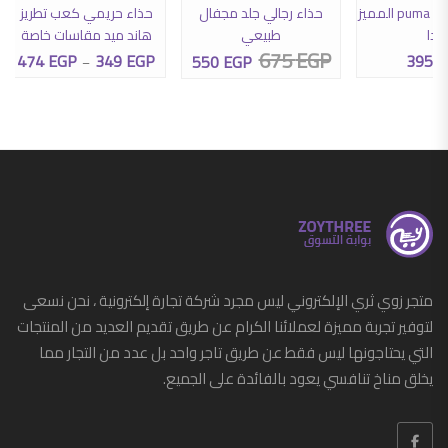
كوتش حريمي puma المميز
حذاء رجالي جلد مجفال
حذاء حريمي كعب تطريز
جدا
طبيعي
هاند ميد مقاسات خاصة
675
EGP
474
EGP
349
EGP
395
E
550
EGP
السعر الأصلي هو: 675 EGP.
السعر الحالي هو: 550 EGP.
نطاق الس
–
متجر زوي ثري الإلكتروني ليس مجرد شركة تجارة إلكترونية ، نحن نسعى
لتوفير تجربة مميزة لعملائنا الكرام عن طريق تقديم العديد من المنتجات
التي يحتاجونها ليس فقط عن طريق تاجر واحد بل عدد من التجار مما
يخلق مناخ تنافسي يعود بالفائدة على الجميع.