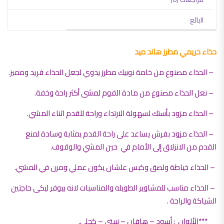
البائع
حذاء حريمي مطرز هاند ميد
– الحذاء مصنوع من خامة نوبيك مطرز يدوي لجعل الحذاء فريد ومميز.
– نعل الحذاء مصنوع من مادة الفوم لمشى أكثر راحة وخفة.
– الحذاء مزود بأستك لسهولة الارتداء وراحة للقدم اثناء المشي.
– الحذاء مزود بفرش يساعد على راحة القدم بمثابة وسادة لمنع
القدم من الانزلاق إلى الأمام في حين المشي والوقوف.
– الحذاء خياطة ولصق وكبس علشان يكون عملي ومرن في المشي.
– الحذاء مناسب للمشاوير الطويله والمناسبات لانه بيوفر ليكى حاجتين
الشياكة والراحة .
***الألوان : أسود – هافان – نبيتى – كحلى.