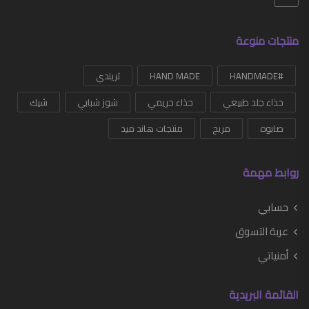
منتجات منوعة
#HANDMADE
HAND MADE
تريندي
حذاء جلد طبيعي
حذاء حريمي
شوز شبابي
شيك
صابوه
مريح
منتجات هاند ميد
روابط مهمة
حسابي
عربة التسوق
أمنياتي
القائمة البريدية