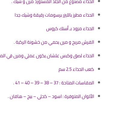
الحذاء مصنوع من الجلد المستورد مرن و شيك .
الحذاء مطرز بالليزر برسومات رقيقة وشيك جدا
الحذاء مزود بـ أستك كروس
الفرش مريح و مرن يحمي من خشونة الركبة .
الحذاء لصق وكبس علشان يكون عملي ومرن في الم
كعب الحذاء 2.5 سم
المقاسات المتاحة : 37 – 38 – 39 – 40 – 41 .
الألوان المتوفرة : اسود – كحلي – بيج – هافان .