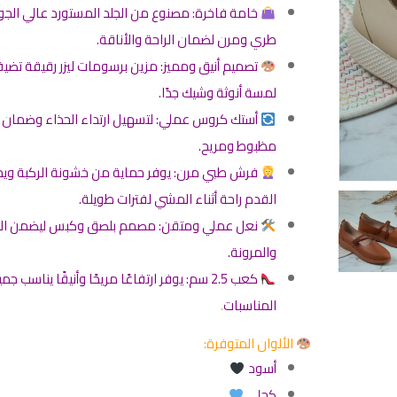
خامة فاخرة: مصنوع من الجلد المستورد عالي الجو
طري ومرن لضمان الراحة والأناقة.
تصميم أنيق ومميز: مزين برسومات ليزر رقيقة تضي
لمسة أنوثة وشيك جدًا.
أستك كروس عملي: لتسهيل ارتداء الحذاء وضمان 
مظبوط ومريح.
فرش طبي مرن: يوفر حماية من خشونة الركبة ويم
القدم راحة أثناء المشي لفترات طويلة.
نعل عملي ومتقن: مصمم بلصق وكبس ليضمن ال
والمرونة.
كعب 2.5 سم: يوفر ارتفاعًا مريحًا وأنيقًا يناسب جم
المناسبات
.
الألوان المتوفرة:
أسود
كحلي