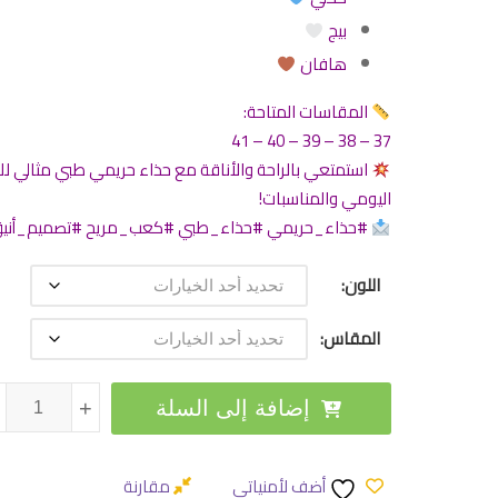
بيج
هافان
المقاسات المتاحة:
37 – 38 – 39 – 40 – 41
استمتعي بالراحة والأناقة مع حذاء حريمي طبي مثالي للا
اليومي والمناسبات!
#حذاء_حريمي #حذاء_طبي #كعب_مريح #تصميم_أني
اللون
المقاس
كمية حذاء حريمي 
إضافة إلى السلة
+
+
أضف لأمنياتي
مقارنة