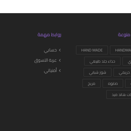
منوعة
روابط مهمة
حسابي
HAND MADE
عربة التسوق
ي
حذاء جلد طبيعي
أمنياتي
 حريمي
شوز شبابي
صابوه
مريح
ات هاند ميد