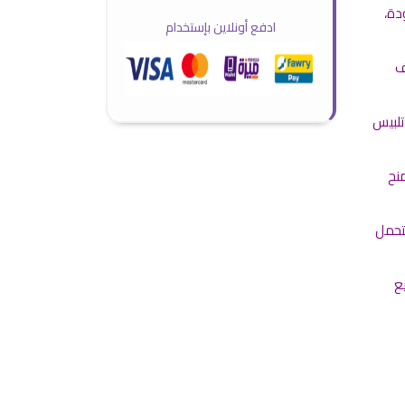
دة،
ادفع أونلاين بإستخدام
ف
تلبيس
نح
تحمل
يع