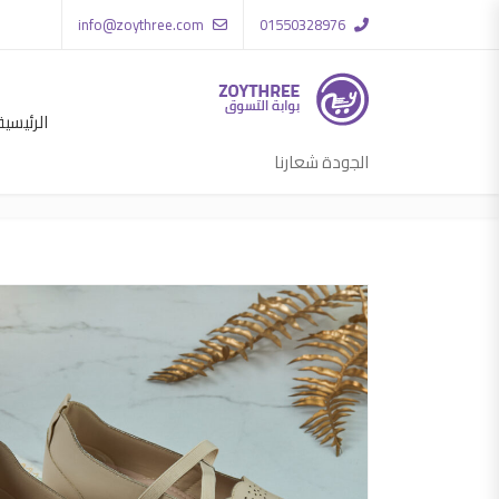
info@zoythree.com
01550328976
الرئيسية
الجودة شعارنا