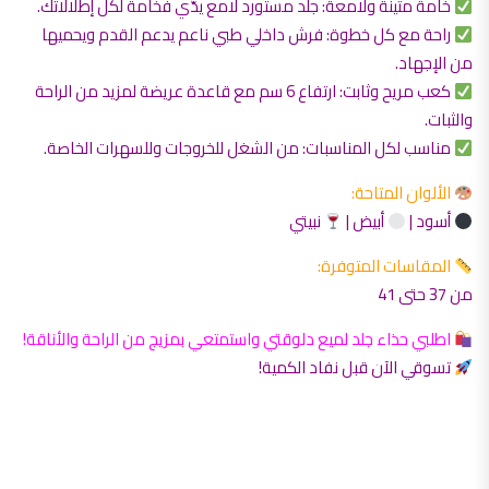
خامة متينة ولامعة: جلد مستورد لامع يدّي فخامة لكل إطلالاتك.
راحة مع كل خطوة: فرش داخلي طبي ناعم يدعم القدم ويحميها
من الإجهاد.
كعب مريح وثابت: ارتفاع 6 سم مع قاعدة عريضة لمزيد من الراحة
والثبات.
مناسب لكل المناسبات: من الشغل للخروجات وللسهرات الخاصة.
الألوان المتاحة:
أسود |
أبيض |
نبيتي
المقاسات المتوفرة:
من 37 حتى 41
اطلبي حذاء جلد لميع دلوقتي واستمتعي بمزيج من الراحة والأناقة!
تسوقي الآن قبل نفاد الكمية!