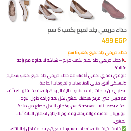
حذاء حريمي جلد لميع بكعب 6 سم
499
EGP
حذاء حريمي جلد لميع بكعب 6 سم
حذاء حريمي جلد لميع بكعب مريح – شياكة لا تقاوم مع راحة
مثالية!
دلوقتي تقدري تكملي أناقتك مع حذاء حريمي جلد لميع بكعب بتصميم
كلاسيكي أنيق، مثالي للمناسبات والخروجات الخاصة.
مصنوع من خامات جلد مستورد عالية الجودة، بلمعة جذابة تزيدك تألق،
مع فرش طبي مريح هيخليكِ تمشي بكل ثقة وراحة طول اليوم.
الحذاء بكعب ثابت وسمكه 6 سم، وكمان النعل مصنع من مادة
البوليريتان الخفيفة والمريحة، ومقاوم للتزحلق لضمان الثبات أثناء
المشي.
خامة متينة ولامعة: جلد مستورد لامع يدّي فخامة لكل إطلالاتك.