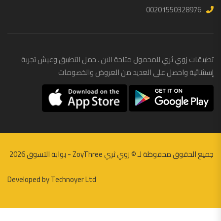
00201550328976
تطبيقات زوي ثري للمحمول متاحة الآن ، حمل التطبيق وعيش تجربة
إستثنائية واحصل على العديد من العروض والخصومات
جميع الحقوق محفوظة لـ ©
زوي ثري ZoyThree - بوابة التسوق
2026
Developed by
Technoyer Ltd