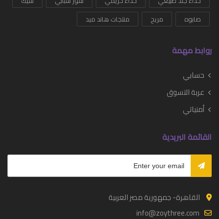
حذاء جلد طبيعي
حذاء حريمي
شوز شبابي
شيك
صابوه
مريح
منتجات هاند ميد
روابط مهمة
حسابي
عربة التسوق
أمنياتي
القائمة البريدية
القاهرة- جمهورية مصر العربية
info@zoythree.com