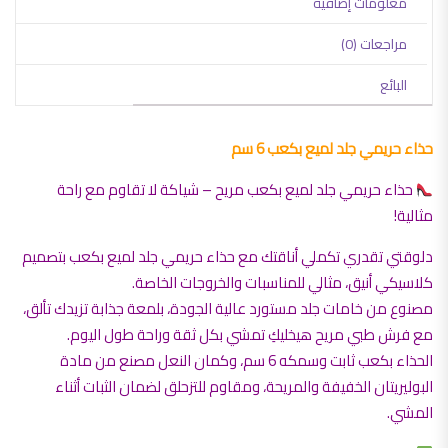
معلومات إضافية
مراجعات (0)
البائع
حذاء حريمي جلد لميع بكعب 6 سم
حذاء حريمي جلد لميع بكعب مريح – شياكة لا تقاوم مع راحة
مثالية!
دلوقتي تقدري تكملي أناقتك مع حذاء حريمي جلد لميع بكعب بتصميم
كلاسيكي أنيق، مثالي للمناسبات والخروجات الخاصة.
مصنوع من خامات جلد مستورد عالية الجودة، بلمعة جذابة تزيدك تألق،
مع فرش طبي مريح هيخليكِ تمشي بكل ثقة وراحة طول اليوم.
الحذاء بكعب ثابت وسمكه 6 سم، وكمان النعل مصنع من مادة
البوليريتان الخفيفة والمريحة، ومقاوم للتزحلق لضمان الثبات أثناء
المشي.