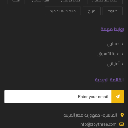
حذاء جلد طبيعي
حذاء حريمي
شوز شبابي
شيك
صابوه
مريح
منتجات هاند ميد
روابط مهمة
حسابي
عربة التسوق
أمنياتي
القائمة البريدية
القاهرة- جمهورية مصر العربية
info@zoythree.com