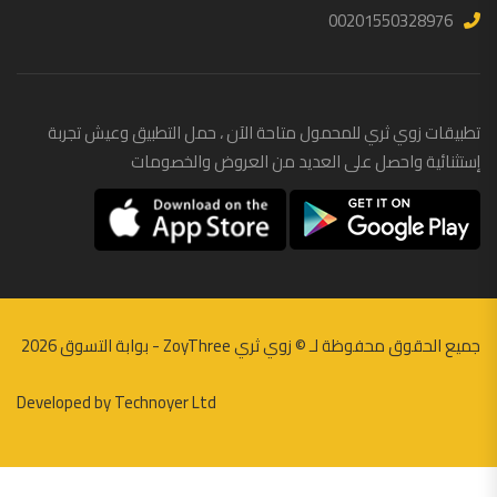
00201550328976
تطبيقات زوي ثري للمحمول متاحة الآن ، حمل التطبيق وعيش تجربة
إستثنائية واحصل على العديد من العروض والخصومات
جميع الحقوق محفوظة لـ ©
زوي ثري ZoyThree - بوابة التسوق
2026
Developed by
Technoyer Ltd