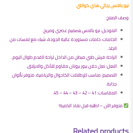
نيو بالانس رجالي هاي كوالتي
وصف المنتج:
الموديل: نيو بالانس بتصميم عصري ومريح.
الخامات: خامات مستوردة عالية الجودة، شبك مع لمسات من
الجلد.
الراحة: فرش طبي مبطن من الداخل لراحة القدم طوال اليوم.
النعل: نعل حقن بيور بروتان مقاوم للتآكل والانزلاق.
التصميم: مناسب للإطلالات الكاجوال والرياضية، متوفر بألوان
جذابة.
المقاسات: 41 – 42 – 43 – 44 – 45.
متوفر الآن – اطلبه قبل نفاد الكمية!
Related products