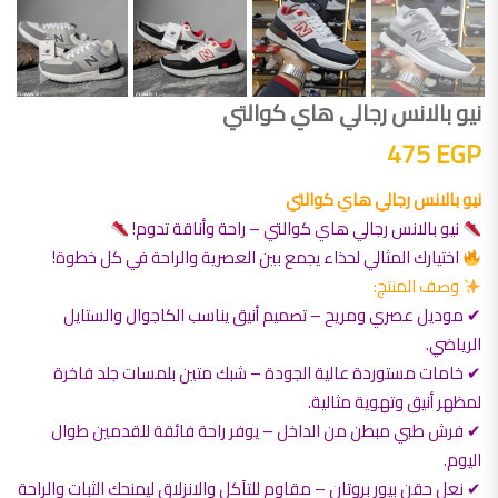
نيو بالانس رجالي هاي كوالتي
475
EGP
نيو بالانس رجالي هاي كوالتي
نيو بالانس رجالي هاي كوالتي – راحة وأناقة تدوم!
اختيارك المثالي لحذاء يجمع بين العصرية والراحة في كل خطوة!
وصف المنتج:
✔ موديل عصري ومريح – تصميم أنيق يناسب الكاجوال والستايل
الرياضي.
✔ خامات مستوردة عالية الجودة – شبك متين بلمسات جلد فاخرة
لمظهر أنيق وتهوية مثالية.
✔ فرش طبي مبطن من الداخل – يوفر راحة فائقة للقدمين طوال
اليوم.
✔ نعل حقن بيور بروتان – مقاوم للتآكل والانزلاق ليمنحك الثبات والراحة