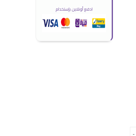
ادفع أونلاين بإستخدام
 ( رجالي وحريمي )
-
-