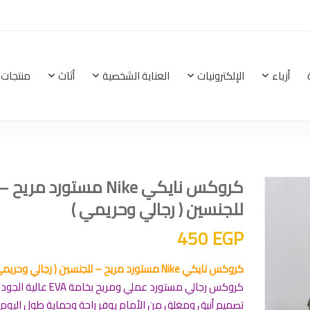
أزياء
الإلكترونيات
العناية الشخصية
أثاث
منتجات 
الرئيسية
أزياء
الإلكترونيات
العناية الشخصية
كروكس نايكي Nike مستورد مريح –
للجنسين ( رجالي وحريمي )
450
EGP
كروكس نايكي Nike مستورد مريح – للجنسين ( رجالي وحريمي )
كروكس رجالي مستورد عملي ومريح بخامة EVA عالية الجودة
تصميم أنيق ومغلق من الأمام يوفر راحة وحماية طول اليوم