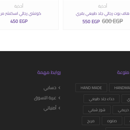
ار الخيارات على صفحة المنتج
عديد من الأشكال المختلفة لهذا المنتج. يمكن اختيار الخيارات على صفحة المنت
أحذية
أحذية
هاف بوت رجالي جلد طبيعي بقري
كوتشي رجالي اسكتشر مري
600
EGP
450
EGP
550
EGP
السعر الأصلي هو: 600 EGP.
السعر الحالي هو: 550 EGP.
منوعة
روابط مهمة
حسابي
HAND MADE
عربة التسوق
ي
حذاء جلد طبيعي
أمنياتي
 حريمي
شوز شبابي
صابوه
مريح