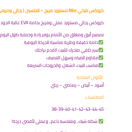
كروكس نايكي Nike مستورد مريح – للجنسين ( رجالي وحريمي )
كروكس رجالي مستورد عملي ومريح بخامة EVA عالية الجودة
تصميم أنيق ومغلق من الأمام يوفر راحة وحماية طول اليوم
خامة خفيفة وطرية مناسبة للحركة اليومية
سير خلفي متحرك لتثبيت القدم براحتك
مقاوم للمياه وسهل التنضيف
مناسب للبيت، الشغل، والخروجات السريعة
الألوان المتاحة:
أسود – أبيض – رصاصي – زيتي
المقاسات:
38-39-40-41-42-43-44-45
شكله شيك.. وملمسه ناعم.. وعملي لأقصى درجة!