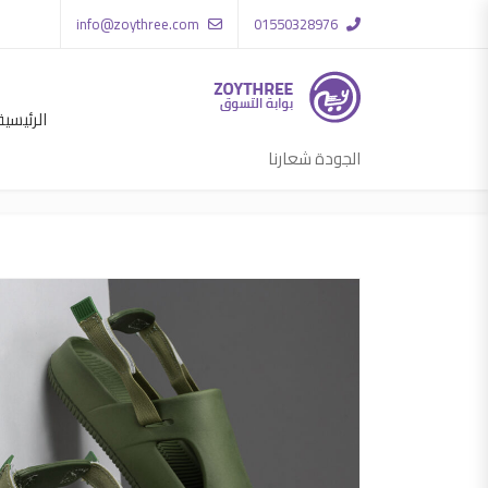
info@zoythree.com
01550328976
الرئيسية
الجودة شعارنا