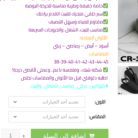
خامة خفيفة وطرية مناسبة للحركة اليومية
سير خلفي متحرك لتثبيت القدم براحتك
مقاوم للمياه وسهل التنضيف
مناسب للبيت، الشغل، والخروجات السريعة
الألوان المتاحة:
أسود – أبيض – رصاصي – زيتي
المقاسات:
38-39-40-41-42-43-44-45
شكله شيك.. وملمسه ناعم.. وعملي لأقصى درجة!
اطلبه دلوقتي قبل ما الألوان والمقاسات تخلص
#كروكس_رجالي_مناسب_للشغل_والبيت
اللون
المقاس
كمية كروكس نايكي Nike مستورد مريح - للجنسين
إضافة إلى السلة
+
+