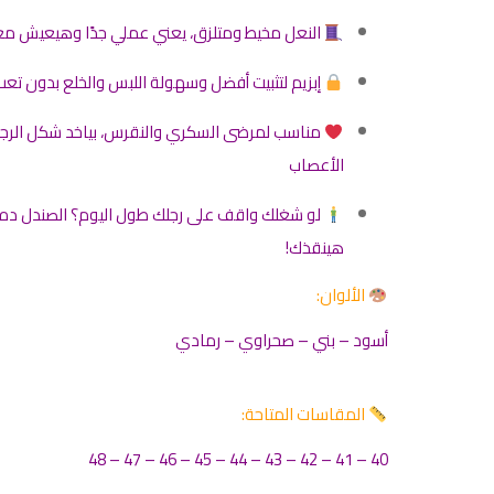
النعل مخيط ومتلزق، يعني عملي جدًا وهيعيش م
إبزيم لتثبيت أفضل وسهولة اللبس والخلع بدون تعب
مناسب لمرضى السكري والنقرس، بياخد شكل الرجل 
الأعصاب
لو شغلك واقف على رجلك طول اليوم؟ الصندل ده
هينقذك!
الألوان:
أسود – بني – صحراوي – رمادي
المقاسات المتاحة:
40 – 41 – 42 – 43 – 44 – 45 – 46 – 47 – 48