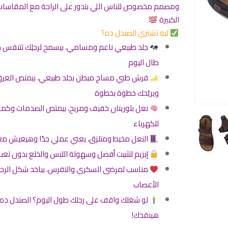
ومصمم مخصوص للناس اللي بتدور على الراحة مع المقاسا
الكبيرة
ليه تشتري الصندل ده؟
جلد طبيعي ناعم ومسامي، بيسمح لرجلِك تتنفس 
طال اليوم
فرش طبي مساج مبطن بجلد طبيعي، بيمتص العر
ويريّحك خطوة بخطوة
نعل بلوريتان خفيف ومريح، بيمتص الصدمات وكما
للكهرباء
النعل مخيط ومتلزق، يعني عملي جدًا وهيعيش م
إبزيم لتثبيت أفضل وسهولة اللبس والخلع بدون تعب
مناسب لمرضى السكري والنقرس، بياخد شكل الرجل 
الأعصاب
لو شغلك واقف على رجلك طول اليوم؟ الصندل ده
هينقذك!