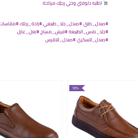
اطلبه دلوقتي وخلي رجلِك مرتاحة.
#صندل_طبي #صندل_جلد_طبيعي #راحة_رجلك #مقاسات_
#جلد_نفس_الطبيعة #فرش_مساج #نعل_عازل
#صندل_للسكري #صندل_للنقرس
-18%