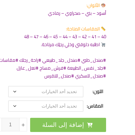
الألوان:
أسود – بني – صحراوي – رمادي
المقاسات المتاحة:
40 – 41 – 42 – 43 – 44 – 45 – 46 – 47 – 48
اطلبه دلوقتي وخلي رجلِك مرتاحة.
#صندل_طبي #صندل_جلد_طبيعي #راحة_رجلك #مقاسات_
#جلد_نفس_الطبيعة #فرش_مساج #نعل_عازل
#صندل_للسكري #صندل_للنقرس
اللون
المقاس
كمية صندل طبي
إضافة إلى السلة
+
+