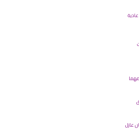
عادية
ت
مهما
ق
ن عازل