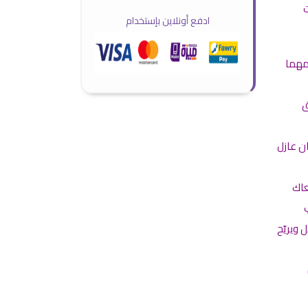
ت
ادفع أونلاين بإستخدام
مهما
ق
ن عازل
عاك
ويريّح