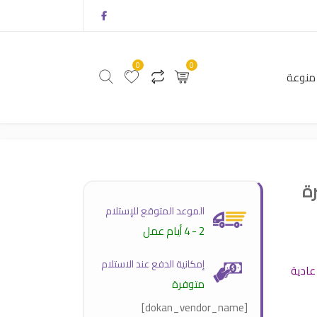
0
0
منوعة
0
0
أثاث
منتجات منوعة
ة
الموعد المتوقع للإستلام
 ⁦570 EGP⁩
2 - 4 أيام عمل
إمكانية الدفع عند الاستلام
عادية
متوفرة
[dokan_vendor_name]