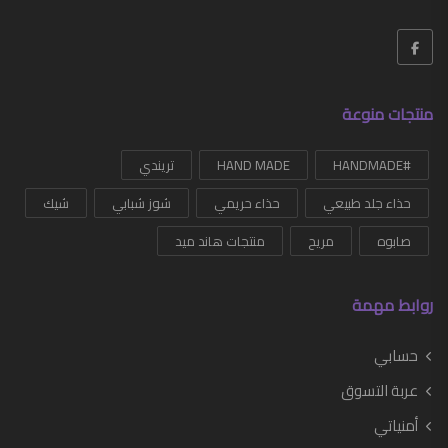
منتجات منوعة
#HANDMADE
HAND MADE
تريندي
حذاء جلد طبيعي
حذاء حريمي
شوز شبابي
شيك
صابوه
مريح
منتجات هاند ميد
روابط مهمة
حسابي
عربة التسوق
أمنياتي