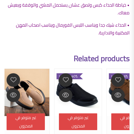
• خياطة الحذاء كبس ولصق عشان يستحمل المشي والوقفة ويعيش
معاك.
• الحذاء شيك جدا ويناسب اللبس الفورمال ويناسب اصحاب المهن
المكتبية والادارية.
Related products
UP TO -40%
UP TO -6%
متوفر في
متوفر في
غير متوفر في
غير متوفر في
غير متوفر في
غير متوفر في
مخزون
مخزون
المخزون
المخزون
المخزون
المخزون