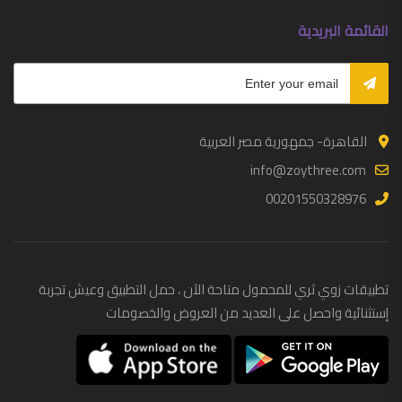
القائمة البريدية
القاهرة- جمهورية مصر العربية
info@zoythree.com
00201550328976
تطبيقات زوي ثري للمحمول متاحة الآن ، حمل التطبيق وعيش تجربة
إستثنائية واحصل على العديد من العروض والخصومات