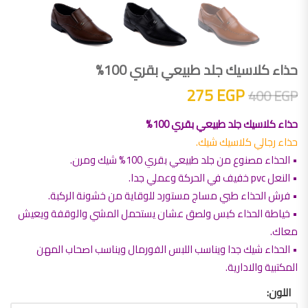
حذاء كلاسيك جلد طبيعي بقري 100%
السعر الأصلي هو: 400 EGP.
السعر الحالي هو: 275 EGP.
275
EGP
400
EGP
حذاء كلاسيك جلد طبيعي بقري 100%
حذاء رجالي كلاسيك شيك.
• الحذاء مصنوع من جلد طبيعي بقري 100% شيك ومرن.
• النعل pvc خفيف في الحركة وعملي جدا.
• فرش الحذاء طبي مساج مستورد للوقاية من خشونة الركبة.
• خياطة الحذاء كبس ولصق عشان يستحمل المشي والوقفة ويعيش
معاك.
• الحذاء شيك جدا ويناسب اللبس الفورمال ويناسب اصحاب المهن
المكتبية والادارية.
اللون