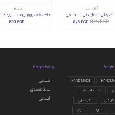
ار الخيارات على صفحة المنتج
أزياء رجالي
ملابس
ذاء رجالي مجفال طبي جلد طبيعي
جاكت بامب ووتر بروف مستورد كاب
825
EGP
890
EGP
675
EGP
السعر الأصلي هو: 825 EGP.
السعر الحالي هو: 675 EGP.
منوعة
روابط مهمة
حسابي
HAND MADE
عربة التسوق
ي
حذاء جلد طبيعي
أمنياتي
 حريمي
شوز شبابي
صابوه
مريح