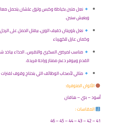
نعل متين بخياطة وكبس ولزق علشان يتحمل معا
ويعيش سنين.
نعل بلوريتان خفيف الوزن، بيقلل الحمل على الرجل
وكمان عازل للكهرباء
مناسب لمرضى السكري والنقرس.. الحذاء بياخد ش
القدم وبيوفر دعم ممتاز وراحة فريدة.
مثالي لأصحاب الوظائف اللي بتحتاج وقوف لفترات ط
الألوان المتوفرة:
أسود – بني – هافان
المقاسات :
41 – 42 – 43 – 44 – 45 – 46