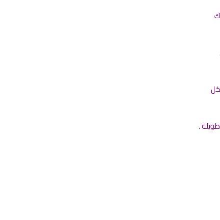
ك
كل
ويلة .