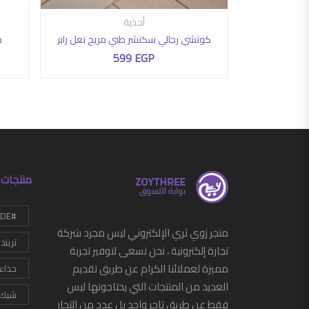
لفة لهذا المنتج. يمكن اختيار الخيارات على صفحة المنتج
هناك العديد من الأشكال المختلفة لهذا المنتج. يمكن اختي
أحذية
تحديد أحد الخيارات
 رباط
كوتشي رجالي سكتشر طبي مريح نعل رابر
ح
599
EGP
350
نطاق السعر: من ⁦275 EGP⁩ خلال ⁦350 EGP⁩
منتجات 
#HANDMADE
متجر زوي ثري الإلكتروني ليس مجرد شركة
تريند
تجارة إلكترونية ، نحن نسعى لتوفير تجربة
مميزة لعملائنا الكرام عن طريق تقديم
حذاء
العديد من المنتجات التي يحتاجونها ليس
شيك
فقط عن طريق تاجر واحد بل عدد من التجار