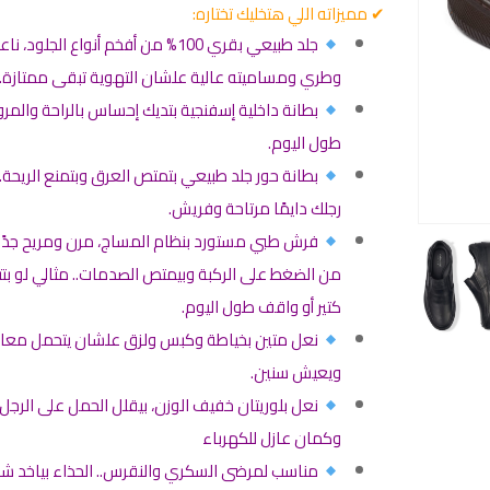
✔ مميزاته اللي هتخليك تختاره:
جلد طبيعي بقري 100% من أفخم أنواع الجلود، نا
وطري ومساميته عالية علشان التهوية تبقى ممتازة.
بطانة داخلية إسفنجية بتديك إحساس بالراحة والمرو
طول اليوم.
بطانة حور جلد طبيعي بتمتص العرق وبتمنع الريحة..
رجلك دايمًا مرتاحة وفريش.
فرش طبي مستورد بنظام المساج، مرن ومريح جدًا،
من الضغط على الركبة وبيمتص الصدمات.. مثالي لو بت
كتير أو واقف طول اليوم.
نعل متين بخياطة وكبس ولزق علشان يتحمل معا
ويعيش سنين.
نعل بلوريتان خفيف الوزن، بيقلل الحمل على الرجل
وكمان عازل للكهرباء
مناسب لمرضى السكري والنقرس.. الحذاء بياخد ش