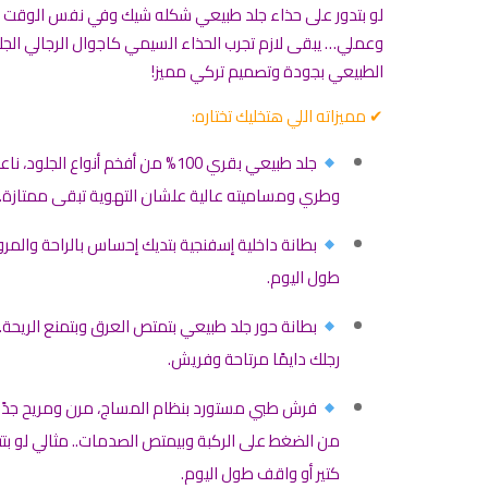
لو بتدور على حذاء جلد طبيعي شكله شيك وفي نفس الوقت 
وعملي… يبقى لازم تجرب الحذاء السيمي كاجوال الرجالي الجل
الطبيعي بجودة وتصميم تركي مميز!
✔ مميزاته اللي هتخليك تختاره:
جلد طبيعي بقري 100% من أفخم أنواع الجلود، نا
وطري ومساميته عالية علشان التهوية تبقى ممتازة.
بطانة داخلية إسفنجية بتديك إحساس بالراحة والمرو
طول اليوم.
بطانة حور جلد طبيعي بتمتص العرق وبتمنع الريحة..
رجلك دايمًا مرتاحة وفريش.
فرش طبي مستورد بنظام المساج، مرن ومريح جدًا،
من الضغط على الركبة وبيمتص الصدمات.. مثالي لو بت
كتير أو واقف طول اليوم.