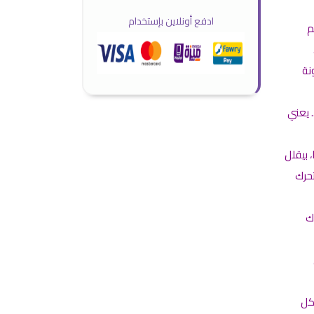
ادفع أونلاين بإستخدام
عم
نة
 يعني
 بيقلل
تحرك
ك
كل