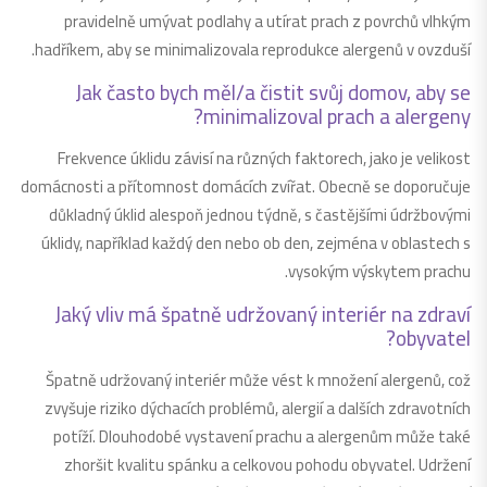
pravidelně umývat podlahy a utírat prach z povrchů vlhkým
hadříkem, aby se minimalizovala reprodukce alergenů v ovzduší.
Jak často bych měl/a čistit svůj domov, aby se
minimalizoval prach a alergeny?
Frekvence úklidu závisí na různých faktorech, jako je velikost
domácnosti a přítomnost domácích zvířat. Obecně se doporučuje
důkladný úklid alespoň jednou týdně, s častějšími údržbovými
úklidy, například každý den nebo ob den, zejména v oblastech s
vysokým výskytem prachu.
Jaký vliv má špatně udržovaný interiér na zdraví
obyvatel?
Špatně udržovaný interiér může vést k množení alergenů, což
zvyšuje riziko dýchacích problémů, alergií a dalších zdravotních
potíží. Dlouhodobé vystavení prachu a alergenům může také
zhoršit kvalitu spánku a celkovou pohodu obyvatel. Udržení