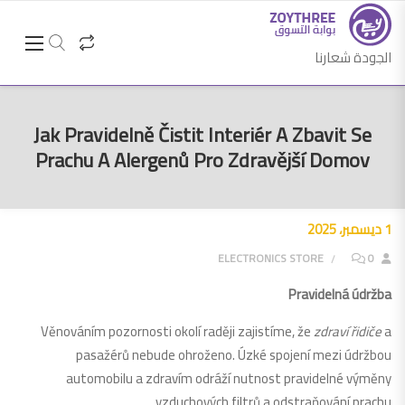
الجودة شعارنا
Jak Pravidelně Čistit Interiér A Zbavit Se
Prachu A Alergenů Pro Zdravější Domov
1 ديسمبر، 2025
0
ELECTRONICS STORE
Pravidelná údržba
Věnováním pozornosti okolí raději zajistíme, že
zdraví řidiče
a
pasažérů nebude ohroženo. Úzké spojení mezi údržbou
automobilu a zdravím odráží nutnost pravidelné výměny
vzduchových filtrů a odstraňování prachu.