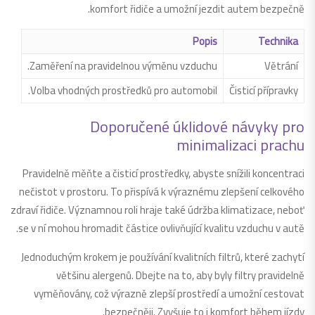
komfort řidiče a umožní jezdit autem bezpečně.
Popis
Technika
Zaměření na pravidelnou výměnu vzduchu.
Větrání
Volba vhodných prostředků pro automobil.
Čisticí přípravky
Doporučené úklidové návyky pro
minimalizaci prachu
Pravidelně měňte a čisticí prostředky, abyste snížili koncentraci
nečistot v prostoru. To přispívá k výraznému zlepšení celkového
zdraví řidiče. Významnou roli hraje také údržba klimatizace, neboť
se v ní mohou hromadit částice ovlivňující kvalitu vzduchu v autě.
Jednoduchým krokem je používání kvalitních filtrů, které zachytí
většinu alergenů. Dbejte na to, aby byly filtry pravidelně
vyměňovány, což výrazně zlepší prostředí a umožní cestovat
bezpečněji. Zvyšuje to i komfort během jízdy.