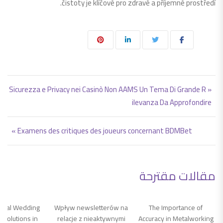
čistoty je klíčové pro zdravé a příjemné prostředí.
تصفّح المقالات
« Sicurezza e Privacy nei Casinò Non AAMS Un Tema Di Grande R
ilevanza Da Approfondire
Examens des critiques des joueurs concernant BDMBet »
مقالات مقترحة
ssional Wedding
Wpływ newsletterów na
The Importance of
ing Solutions in
relacje z nieaktywnymi
Accuracy in Metalworking