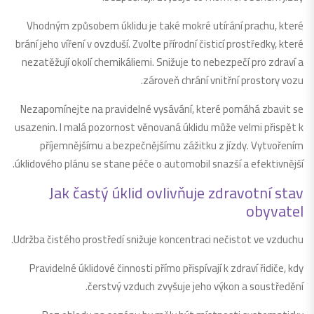
Vhodným způsobem úklidu je také mokré utírání prachu, které
brání jeho víření v ovzduší. Zvolte přírodní čisticí prostředky, které
nezatěžují okolí chemikáliemi. Snižuje to nebezpečí pro zdraví a
zároveň chrání vnitřní prostory vozu.
Nezapomínejte na pravidelné vysávání, které pomáhá zbavit se
usazenin. I malá pozornost věnovaná úklidu může velmi přispět k
příjemnějšímu a bezpečnějšímu zážitku z jízdy. Vytvořením
úklidového plánu se stane péče o automobil snazší a efektivnější.
Jak častý úklid ovlivňuje zdravotní stav
obyvatel
Udržba čistého prostředí snižuje koncentraci nečistot ve vzduchu.
Pravidelné úklidové činnosti přímo přispívají k zdraví řidiče, kdy
čerstvý vzduch zvyšuje jeho výkon a soustředění.