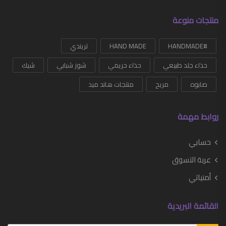
منتجات منوعة
#HANDMADE
HAND MADE
تريندي
حذاء جلد طبيعي
حذاء حريمي
شوز شبابي
شيك
صابوه
مريح
منتجات هاند ميد
روابط مهمة
حسابي
عربة التسوق
أمنياتي
القائمة البريدية