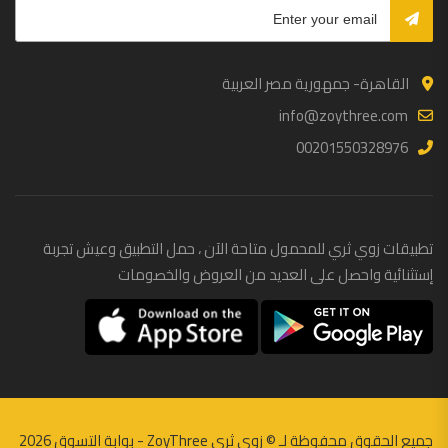
القاهرة- جمهورية مصر العربية
info@zoythree.com
00201550328976
تطبيقات زوي ثري للمحمول متاحة الآن ، حمل التطبيق وعيش تجربة
إستثنائية واحصل على العديد من العروض والخصومات
جميع الحقوق محفوظة لـ ©
زوي ثري ZoyThree - بوابة التسوق
2026