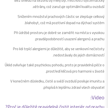
Bez ohledu na sezónu by měly být místnosti systematicky
větrány, což zaručuje optimální kvalitu ovzduší.
Snížením množství prachových částic se zlepšuje celkový
blahobyt, což má pozitivní dopad na dýchací systém.
Při údržbě prostoru je dobré se zaměřit na místa s vysokou
pravděpodobností usazení alergenů a prachu.
Pro lidi trpící alergiemi je důležité, aby se venkovní nečistoty
nedostávaly do jejich domácností.
Úklid ovlivňuje také psychickou pohodu, proto je pravidelná péče o
prostředí klíčová pro harmonii v životě.
V konečném důsledku, čisté a svěží ovzduší posiluje imunitu a
přispívá k lepšímu zdraví všech obyvatel.
Video:
Proč je důležité pravidelně čistit interiér od prachu?