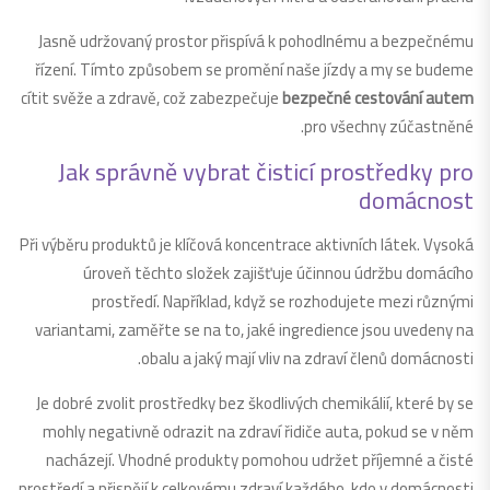
Jasně udržovaný prostor přispívá k pohodlnému a bezpečnému
řízení. Tímto způsobem se promění naše jízdy a my se budeme
cítit svěže a zdravě, což zabezpečuje
bezpečné cestování autem
pro všechny zúčastněné.
Jak správně vybrat čisticí prostředky pro
domácnost
Při výběru produktů je klíčová koncentrace aktivních látek. Vysoká
úroveň těchto složek zajišťuje účinnou údržbu domácího
prostředí. Například, když se rozhodujete mezi různými
variantami, zaměřte se na to, jaké ingredience jsou uvedeny na
obalu a jaký mají vliv na zdraví členů domácnosti.
Je dobré zvolit prostředky bez škodlivých chemikálií, které by se
mohly negativně odrazit na zdraví řidiče auta, pokud se v něm
nacházejí. Vhodné produkty pomohou udržet příjemné a čisté
prostředí a přispějí k celkovému zdraví každého, kdo v domácnosti