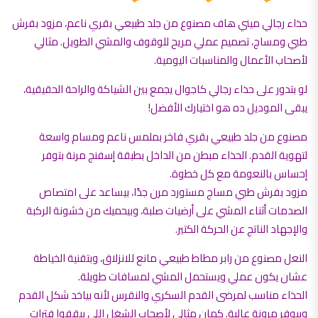
حذاء رجالي ميني هاف مصنوع من جلد طبيعي بقري ناعم، مزود بفرش
طبي ومساج، تصميم عملي مريح للوقوف والمشي الطويل. مثالي
لأصحاب الأعمال والمناسبات اليومية.
لو بتدور على حذاء رجالي كاجوال يجمع بين الشياكة والراحة الحقيقية،
يبقى الموديل ده هو اختيارك الأفضل!
مصنوع من جلد طبيعي بقري فاخر بملمس ناعم ومسام واسعة
لتهوية القدم. الحذاء مبطن من الداخل بطبقة إسفنج مرنة بتوفر
إحساس بالنعومة مع كل خطوة.
مزود بفرش طبي مساج مستورد مرن جدًا، بيساعد على امتصاص
الصدمات أثناء المشي على أرضيات صلبة، وبيحميك من خشونة الركبة
والإجهاد الناتج عن الحركة الكتير.
النعل مصنوع من رابر مطاط طبيعي مانع للانزلاق، وبتقنية الخياطة
عشان يكون عملي ويستحمل المشي لمسافات طويلة.
الحذاء مناسب لمرضى القدم السكري والنقرس لأنه بياخد شكل القدم
وبيوفر مرونة عالية. كمان مثالي لأصحاب الشغل اللي بيقفوا فترات