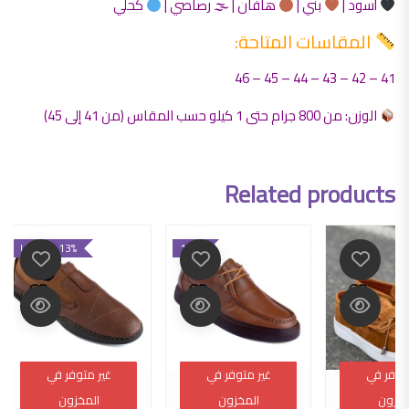
أسود |
بني |
هافان | 🌫 رصاصي |
كحلي
المقاسات المتاحة:
41 – 42 – 43 – 44 – 45 – 46
الوزن: من 800 جرام حتى 1 كيلو حسب المقاس (من 41 إلى 45)
Related products
UP TO -13%
-18%
متوفر في
متوفر في
غير متوفر في
غير متوفر في
غير متوفر في
غير متوفر في
مخزون
مخزون
المخزون
المخزون
المخزون
المخزون