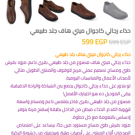
حذاء رجالي كاجوال ميني هاف جلد طبيعي
السعر الأصلي هو: 699 EGP.
السعر الحالي هو: 599 EGP.
599
EGP
699
EGP
حذاء رجالي كاجوال ميني هاف جلد طبيعي
حذاء رجالي ميني هاف مصنوع من جلد طبيعي بقري ناعم، مزود بفرش
طبي ومساج، تصميم عملي مريح للوقوف والمشي الطويل. مثالي
لأصحاب الأعمال والمناسبات اليومية.
لو بتدور على حذاء رجالي كاجوال يجمع بين الشياكة والراحة الحقيقية،
يبقى الموديل ده هو اختيارك الأفضل!
مصنوع من جلد طبيعي بقري فاخر بملمس ناعم ومسام واسعة
لتهوية القدم. الحذاء مبطن من الداخل بطبقة إسفنج مرنة بتوفر
إحساس بالنعومة مع كل خطوة.
مزود بفرش طبي مساج مستورد مرن جدًا، بيساعد على امتصاص
الصدمات أثناء المشي على أرضيات صلبة، وبيحميك من خشونة الركبة