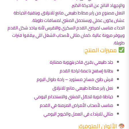
والإجهاد الناتج عن الحركة الكتير.
النعل مصنوع من رابر مطاط طبيعي مانع للانزلاق، وبتقنية الخياطة
عشان يكون عملي ويستحمل المشي لمسافات طويلة.
الحذاء مناسب لمرضى القدم السكري والنقرس لأنه بياخد شكل القدم
وبيوفر مرونة عالية. كمان مثالي لأصحاب الشغل اللي بيقفوا فترات
طويلة.
مميزات المنتج:
جلد طبيعي بقري فاخر بتهوية ممتازة
بطانة إسفنج ناعمة لراحة القدم
فرش طبي مساج مستورد – راحة طوال اليوم
نعل رابر مطاط طبيعي مانع للانزلاق
خياطة قوية لتحمّل المشي والاستخدام اليومي
مناسب لأصحاب الأمراض المزمنة في القدم
مثالي للارتداء في العمل والخروج اليومي
الألوان المتوفرة: