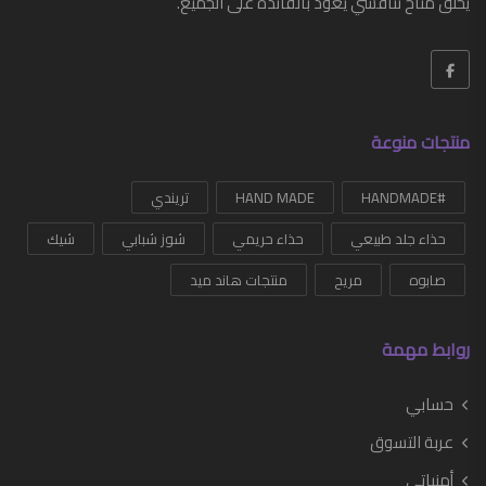
يخلق مناخ تنافسي يعود بالفائدة على الجميع.
منتجات منوعة
#HANDMADE
HAND MADE
تريندي
حذاء جلد طبيعي
حذاء حريمي
شوز شبابي
شيك
صابوه
مريح
منتجات هاند ميد
روابط مهمة
حسابي
عربة التسوق
أمنياتي