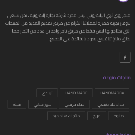
أحذية
متجر زوي ثري الإلكتروني ليس مجرد شركة تجارة إلكترونية ، نحن نسعى
أحزمة رجالي
لتوفير تجربة مميزة لعملائنا الكرام عن طريق تقديم العديد من المنتجات
إكسسوارات
التي يحتاجونها ليس فقط عن طريق تاجر واحد بل عدد من التجار مما
يخلق مناخ تنافسي يعود بالفائدة على الجميع.
ساعات
G-SHOCK
شرابات
منتجات منوعة
شنط
محفظه رجالي
#HANDMADE
HAND MADE
تريندي
ملابس
حذاء جلد طبيعي
حذاء حريمي
شوز شبابي
شيك
نظارات
صابوه
مريح
منتجات هاند ميد
أزياء نسائية