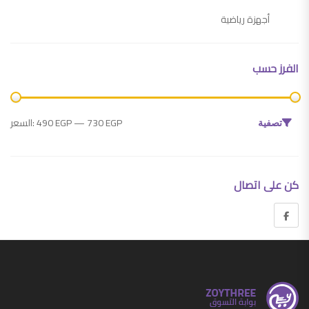
أجهزة رياضية
أجهزة منزلية
الفرز حسب
اجهزة التكييف وملحقاتها
ادوات كهربائية
أعل
أدن
730 EGP
—
490 EGP
السعر:
تصفية
ادوات مطبخ
مستلزمات المطبخ
كن على اتصال
مستلزمات المنزل
أدوات عناية شخصية
أدوات منزلية
أزياء
أزياء رجالي