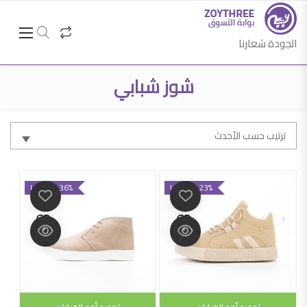
الجودة شعارنا
شوز شبابي
ترتيب حسب الأحدث
UP TO -36%
UP TO -23%