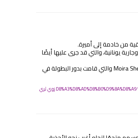
قية من خادمة إلى أميرة.
ية يونانية، والتي قد جرى عليها أيضًا
لصالح Moira Shearer والتي قامت بدور البطولة في
هم متجهًا اتجاه أغرب نحو الأحذية