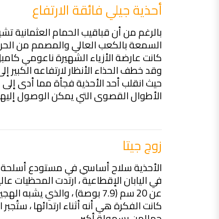
أحذية جيلي فائقة الارتفاع
بالرغم من أن قباقيب الحمام العثمانية تشير
السمعة بالكعب العالي والمصمم من الحرير 
كانت عارضة الأزياء الشهيرة ناعومي كام
وقد خطف الحذاء الأنظار لارتفاعه الكبير 
حيث انقلب أحد الأحذية فجأة مما أدى إلى
الأطوال القصوى التي يمكن الوصول إليها ف
زوج جيتا
الأحذية سلاح أساسي في مستودع أسلحة ال
عن 20 سم (7.9 بوصة) ، والذي يشبه الهجين بين القباقيب والنعال وناطحة السحاب.
كانت الفكرة هي أنه أثناء ارتدائها ، ستُ
جمالهن بسهولة أكبر.