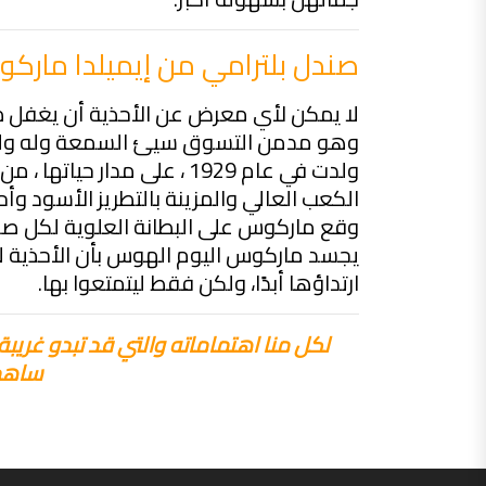
صندل بلترامي من إيميلدا مارك
لا يمكن لأي معرض عن الأحذية أن يغفل ذكر
وهو مدمن التسوق سيئ السمعة وله ولعه
الكعب العالي والمزينة بالتطريز الأسود وأحج
وقع ماركوس على البطانة العلوية لكل صندل
يجسد ماركوس اليوم الهوس بأن الأحذية لا 
ارتداؤها أبدًا، ولكن فقط ليتمتعوا بها.
لكل منا اهتماماته والتي قد تبدو غريبة ل
ساهمت