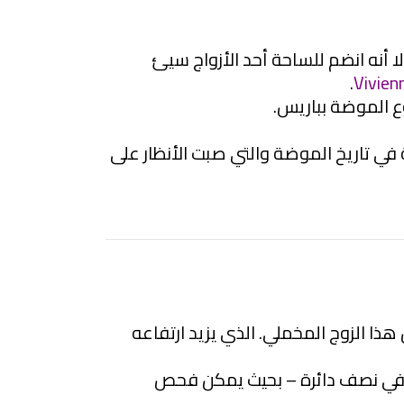
لا أنه انضم للساحة أحد الأزواج سيئ
.
Vivie
ع الموضة بباريس.
في تاريخ الموضة والتي صبت الأنظار على
 عالية المكانة المسماة “oiran” ملابس “geta” التقليدية مثل هذا الزوج المخملي. الذي يزيد ارتفاعه
مهن في نصف دائرة – بحيث يمكن فحص