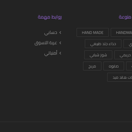
منوعة
روابط مهمة
حسابي
HAND MADE
عربة التسوق
ي
حذاء جلد طبيعي
أمنياتي
 حريمي
شوز شبابي
صابوه
مريح
ات هاند ميد