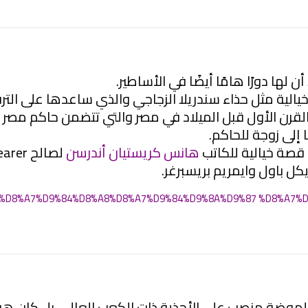
ن لها دورًا هامًا أيضًا في الأساطير.
يالية مثل حذاء سندريلا الزجاجي والذي ساعدها على التر
رن الأول قبل الميلاد في مصر والتي تتضمن حاكم مصر وجار
 إلى زوجة للحاكم.
لى قصة خيالية للكاتب
هانس كريستيان أندرسن
موضة منصب على الأحذية ذات الكعب العالي، بل كان هوس