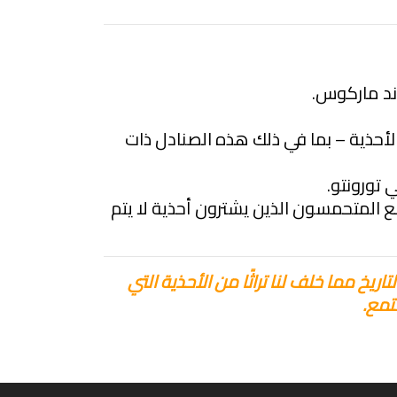
اند ماركوس.
مدار حياتها ، من المفترض أنها جمعت مجموعة من حوالي 3000 زوج من الأحذية – بما في ذلك هذه الصنادل ذات
 تورونتو.
ع المتحمسون الذين يشترون أحذية لا يتم
ريخ مما خلف لنا تراثًا من الأحذية التي
تمع.