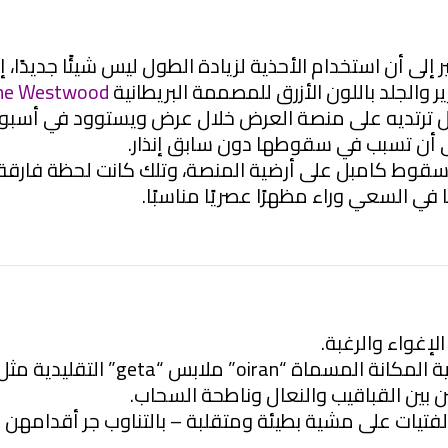
 إلى أن استخدام الأحذية لزيادة الطول ليس شيئًا جديدًا، إ
والجلد باللون الأزرق للمصممة البريطانية
nne Westwood
بل ترتديه على منصة العرض خلال عرض ويستوود في أسبو
إلى أن تسبب في سقوطها دون سابق إنذار.
 سقوط كامبل على أرضية المنصة، وتلك كانت لحظة فارقة 
ي السعي وراء مظهرًا عصريًا مناسبًا.
إغواء والرغبة.
في اليابان الإقطاعية ، ارتدت المحظيات
جبر الفتيات على مشية بطيئة ومتقلبة – بالتناوب جر أقدا