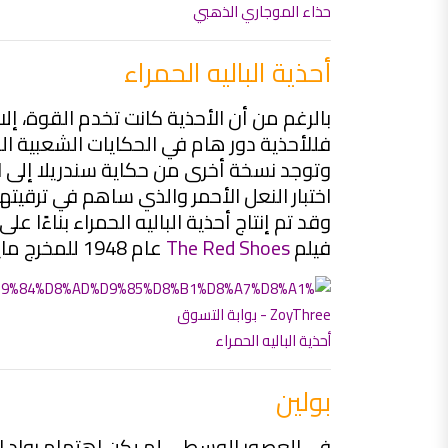
حذاء الموجاري الذهبي
أحذية الباليه الحمراء
بالرغم من أن الأحذية كانت تخدم القوة، إلا أ
فللأحذية دور هام في الحكايات الشعبية الخ
وتوجد نسخة أخرى من حكاية سندريلا إلى الق
اختبار النعل الأحمر والذي ساهم في ترقيتها
وقد تم إنتاج أحذية الباليه الحمراء بناءًا ع
فيلم
The Red Shoes
عام 1948 للمخرج مايكل باول وايمريم بريسبرغر.
أحذية الباليه الحمراء
بولين
في العصور الوسطى لم يكن اهتمام رواد ال