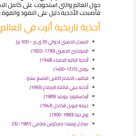
حول العالم والتي استحوذت على كامل الاهت
فأصبحت الأحذية دليل على النفوذ والقوة و
أحذية تاريخية أثرت في العالم
الصندل الذهبي (حوالي 30 ق.م – 300 م).
الموجاري الذهبي (1790-1820).
أحذية الباليه الحمراء (1948).
بولين (1375-1400).
قباقيب الحمام (القرن التاسع عشر).
أحذية جيلي فائقة الارتفاع (1993).
أوكسفورد بروجيد (1989).
جزمة فروي للكاحل (1943).
زوج جيتا (1880-1900).
صنادل إيميلدا ماركوس بلترامي (1987-92).