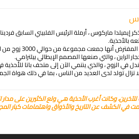
وس
 إيميلدا ماركوس ، أرملة الرئيس الفلبيني السابق فردين
 بالأحذية.
ولدت في عام 1929 ، على 
ار الراين ، والتي صنعها المصمم الإيطالي بيلترامي.
 في الزوج ، والذي ينتمي الآن إلى متحف باتا للأحذية في
تزال تولد لدى العديد من الناس ، بما في ذلك هواة الجم
لآخرين، وكانت أغرب الأحذية هي ولع الكثيرين على مدار التا
 في الكشف عن التاريخ والأذواق واهتمامات كبار المج