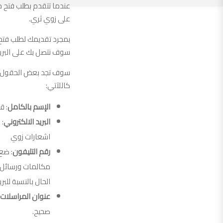
عندما تتقدم بطلب فتح ح
على زوي ثري.
سوف نتصل بك على البريد 
سوف تجد بعض الحقول ال
كاللآتي:
الإسم بالكامل
: ق
البريد الالكتروني
: 
اشعارات زوي
رقم التليفون
: ضع
مكالمات ورسائل 
الحال بالنسبة للبر
عنوان المراسلات ا
صحيح.