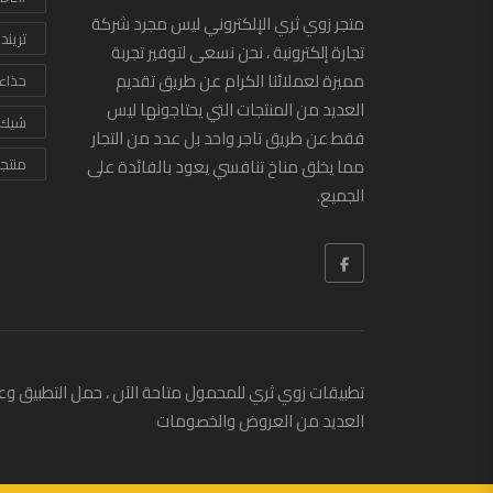
متجر زوي ثري الإلكتروني ليس مجرد شركة
تريند
تجارة إلكترونية ، نحن نسعى لتوفير تجربة
مميزة لعملائنا الكرام عن طريق تقديم
حذاء
العديد من المنتجات التي يحتاجونها ليس
شيك
فقط عن طريق تاجر واحد بل عدد من التجار
مما يخلق مناخ تنافسي يعود بالفائدة على
منتج
الجميع.
تطبيقات زوي ثري للمحمول متاحة الآن ، حمل التطبيق وع
العديد من العروض والخصومات