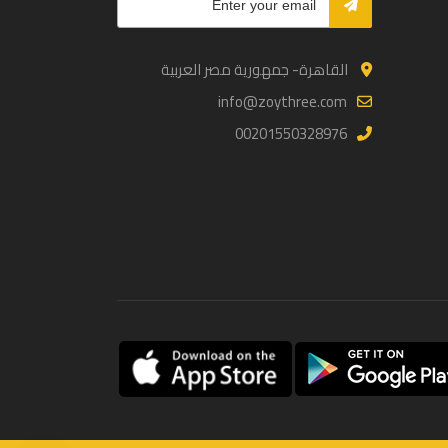
القاهرة- جمهورية مصر العربية
info@zoythree.com
00201550328976