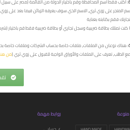
ة
: اكتب فقط اسم المحافظة وقم باختيار الدولة من القائمة (مصر على سبيل ا
سم المتجر على زوي ثري, الاسم الذي سوف يعرفه الزبائن فيما بعد على زوي 
تجارتك فقم بكتابته بعناية
ذا كنت تمتلك بطاقة ضريبية وسجل تجاري أو بطاقة ضريبية فقط قم باختيار (شركا
: هناك نوعان من الملفات, ملفات خاصة بحساب الشركات وملفات خاصة بحس
ع الطلب, تعرف على الملفات والأوراق الواجبة للقبول على زوي ثري (
من هنا
تقد
منوعة
روابط مهمة
حسابي
HAND MADE