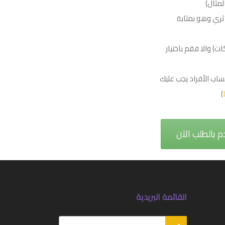
لمثال)
ثري وهو بمثابة
ت) والا فقم باختيار
اب الأفراد يجب عليك
)
م بالطلب الآن
القائمة البريدية