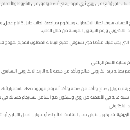
ساب تاجر (بائع) على زوي ثري فهذا يعني أنك موافق على الشروط والأحكام ال
بمجرد تقديمك لطلب فتح الحساب سوف تصلنا ا
الالكتروني ورقم التليفون المرسلة من خلال الطلب.
تي يجب عليك ملأها حتى تستوفي جميع البيانات المطلوب لتقديم نموذج فت
م بكتابة الاسم الرباعي
قم بكتابة بريد الكتروني صالح وتأكد من صحته لأنه البريد الالكتروني الاساس
 رقم موبايل صالح وتأكد من صحته وتأكد أنه رقم موجود معك باستمرار لأنك
نصية غاية في الأهمية من زوي وسيكون هو الضامن لاسترجاع حسابك في حالة
يد الالكتروني
لبريدية
: قد يكون عنوان محل الاقامة الدائم لك أو عنوان المحل التجاري أو ش