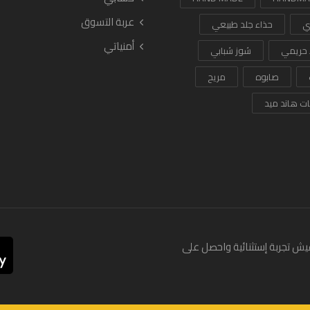
عربة التسوق
ي
حذاء جلد طبيعي
أمنياتي
 حريمي
شوز شبابي
صابوه
مريح
ات هاند ميد
يش تجربة إستثنائية واحصل على