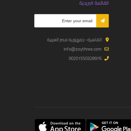
القائمة البريدية
القاهرة- جمهورية مصر العربية
info@zoythree.com
00201550328976