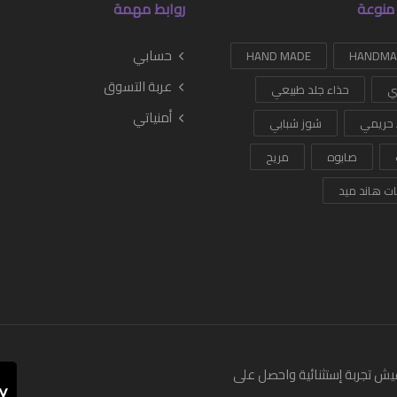
منوعة
روابط مهمة
حسابي
HAND MADE
عربة التسوق
ي
حذاء جلد طبيعي
أمنياتي
 حريمي
شوز شبابي
صابوه
مريح
ات هاند ميد
يش تجربة إستثنائية واحصل على