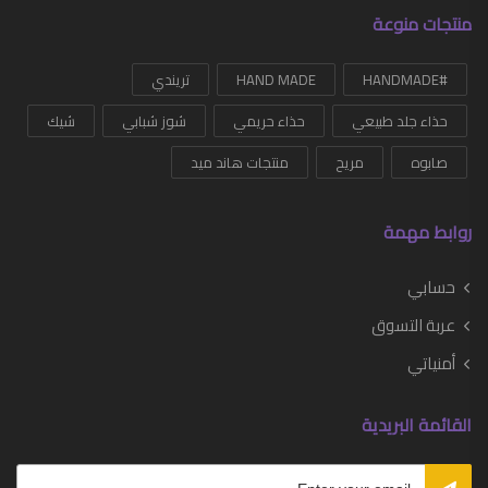
منتجات منوعة
#HANDMADE
HAND MADE
تريندي
حذاء جلد طبيعي
حذاء حريمي
شوز شبابي
شيك
صابوه
مريح
منتجات هاند ميد
روابط مهمة
حسابي
عربة التسوق
أمنياتي
القائمة البريدية