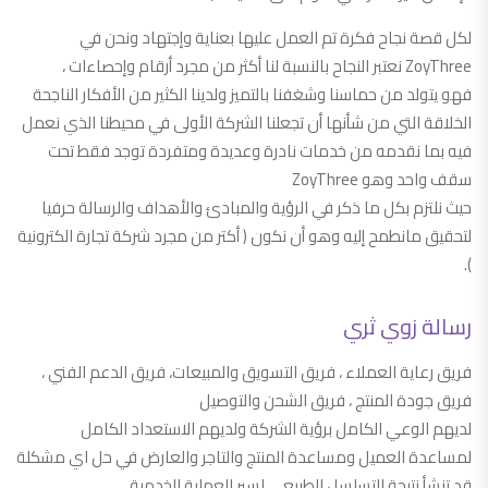
لكل قصة نجاح فكرة تم العمل عليها بعناية وإجتهاد ونحن في
ZoyThree نعتبر النجاح بالنسبة لنا أكثر من مجرد أرقام وإحصاءات ،
فهو يتولد من حماسنا وشغفنا بالتميز ولدينا الكثير من الأفكار الناجحة
الخلاقة التي من شأنها أن تجعلنا الشركة الأولى في محيطنا الذي نعمل
فيه بما نقدمه من خدمات نادرة وعديدة ومتفردة توجد فقط تحت
سقف واحد وهو ZoyThree
حيث نلتزم بكل ما ذكر في الرؤية والمبادئ والأهداف والرسالة حرفيا
لتحقيق مانطمح إليه وهو أن نكون ( أكتر من مجرد شركة تجارة الكترونية
).
رسالة زوي ثري
فريق رعاية العملاء ، فريق التسويق والمبيعات، فريق الدعم الفني ،
فريق جودة المنتج ، فريق الشحن والتوصيل
لديهم الوعي الكامل برؤية الشركة ولديهم الاستعداد الكامل
لمساعدة العميل ومساعدة المنتج والتاجر والعارض في حل اي مشكلة
قد تنشأ نتيجة التسلسل الطبيعي لسير العملية الخدمية